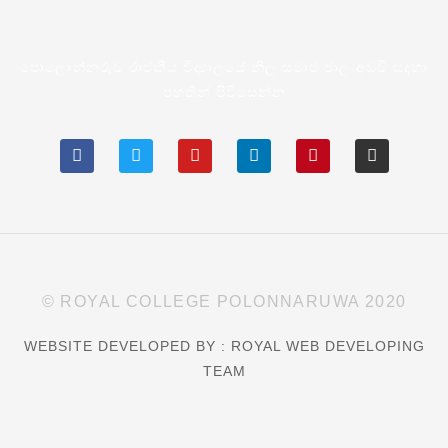
පොලොන්නරුව රාජකීය විද්‍යාලයේ නිල සමාජ ජාල අඩවි සදහා
පහතින් පිවිසෙන්න
© ROYAL COLLEGE POLONNARUWA 2020
WEBSITE DEVELOPED BY : ROYAL WEB DEVELOPING
TEAM